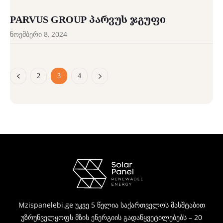
PARVUS GROUP ᲞᲐᲠᲕᲣᲡ ᲯᲒᲣᲤᲘ
ნოემბერი 8, 2024
2
3
4
Mzispanelebi.ge უკვე 5 წელია საქართველოს მასშტაბით
უზრუნველყოფს მზის ენერგიის გადაწყვეტილებებს – 20