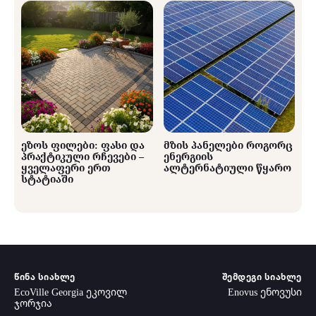
ეზოს ფილები: ფასი და
მზის პანელები როგორც
პრაქტიკული რჩევები –
ენერგიის
ყველაფერი ერთ
ალტერნატიული წყარო
სტატიაში
ᲬᲘᲜᲐ ᲡᲘᲐᲮᲚᲔ
ᲨᲔᲛᲓᲔᲒᲘ ᲡᲘᲐᲮᲚᲔ
EcoVille Georgia ეკოვილ
Enovus ენოვუსი
ჯორჯია